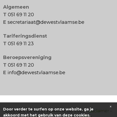
Algemeen
T
051 69 11 20
E
secretariaat@dewestvlaamse.be
Tariferingsdienst
T
051 69 11 23
Beroepsvereniging
T
051 69 11 20
E
info@dewestvlaamse.be
×
Door verder te surfen op onze website, ga je
copyright DEWESTVLAAMSE.BE 2026 -
disclaimer
-
akkoord met het gebruik van deze cookies.