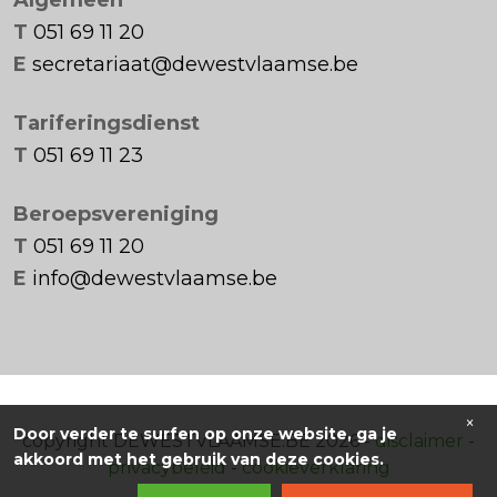
T
051 69 11 20
E
secretariaat@dewestvlaamse.be
Tariferingsdienst
T
051 69 11 23
Beroepsvereniging
T
051 69 11 20
E
info@dewestvlaamse.be
×
Door verder te surfen op onze website, ga je
copyright DEWESTVLAAMSE.BE 2026 -
disclaimer
-
akkoord met het gebruik van deze cookies.
privacybeleid
-
cookieverklaring