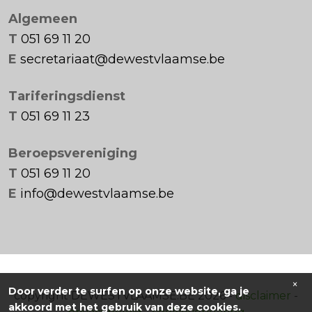
Algemeen
T
051 69 11 20
E
secretariaat@dewestvlaamse.be
Tariferingsdienst
T
051 69 11 23
Beroepsvereniging
T
051 69 11 20
E
info@dewestvlaamse.be
×
Door verder te surfen op onze website, ga je
copyright DEWESTVLAAMSE.BE 2026 -
disclaimer
-
akkoord met het gebruik van deze cookies.