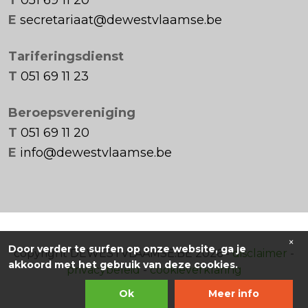
E
secretariaat@dewestvlaamse.be
Tariferingsdienst
T
051 69 11 23
Beroepsvereniging
T
051 69 11 20
E
info@dewestvlaamse.be
×
Door verder te surfen op onze website, ga je
copyright DEWESTVLAAMSE.BE 2026 -
disclaimer
-
akkoord met het gebruik van deze cookies.
privacybeleid
-
cookieverklaring
Ok
Meer info