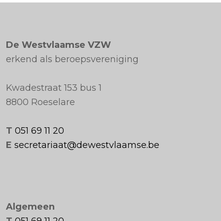
De Westvlaamse VZW
erkend als beroepsvereniging
Kwadestraat 153 bus 1
8800 Roeselare
T
051 69 11 20
E
secretariaat@dewestvlaamse.be
Algemeen
T
051 69 11 20