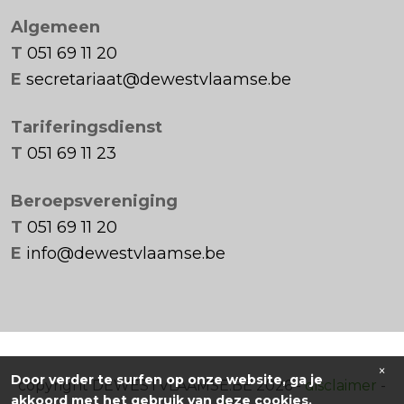
Algemeen
T
051 69 11 20
E
secretariaat@dewestvlaamse.be
Tariferingsdienst
T
051 69 11 23
Beroepsvereniging
T
051 69 11 20
E
info@dewestvlaamse.be
×
Door verder te surfen op onze website, ga je
copyright DEWESTVLAAMSE.BE 2026 -
disclaimer
-
akkoord met het gebruik van deze cookies.