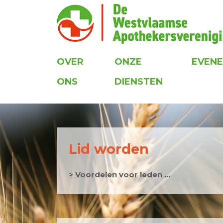
OVER
ONZE
EVEN
ONS
DIENSTEN
Lid worden
> Voordelen voor leden ...