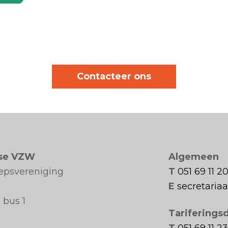
Contacteer ons
se VZW
Algemeen
oepsvereniging
T
051 69 11 2
E
secretari
 bus 1
Tariferings