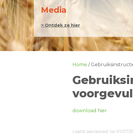
Media
> Ontdek ze hier
Home
/
Gebruiksinstruct
Gebruiksi
voorgevul
download hier
Laatst aangepast op 01/07/2