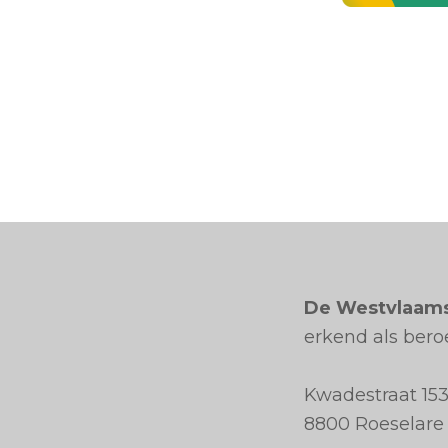
De Westvlaam
erkend als ber
Kwadestraat 153
8800 Roeselare