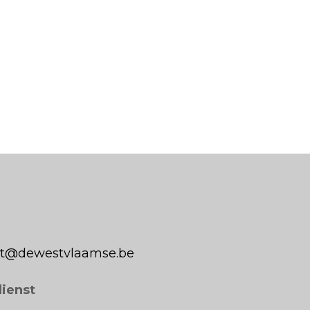
0
aat@dewestvlaamse.be
dienst