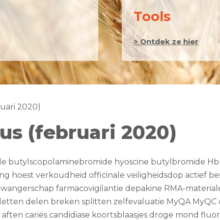
Tools
> Ontdek ze hier
uari 2020)
s (februari 2020)
e butylscopolaminebromide hyoscine butylbromide Hb
ing hoest verkoudheid officinale veiligheidsdop actief 
zwangerschap farmacovigilantie depakine RMA-material
abletten delen breken splitten zelfevaluatie MyQA MyQC q
be aften cariës candidiase koortsblaasjes droge mond fluor