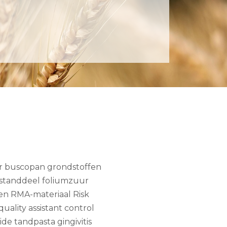
r buscopan grondstoffen
bestanddeel foliumzuur
en RMA-materiaal Risk
uality assistant control
ide tandpasta gingivitis