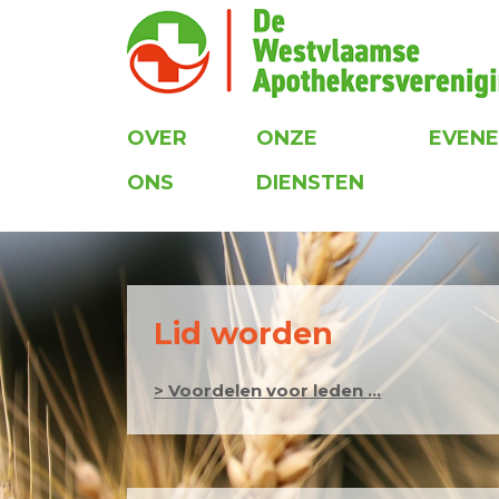
OVER
ONZE
EVEN
ONS
DIENSTEN
Lid worden
> Voordelen voor leden ...