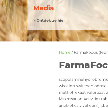
Media
> Ontdek ze hier
Home
/
FarmaFocus (febr
FarmaFocu
scopolaminehydrobromid
wisselen switchen bereid
methotrexaat valproaat 
Minimisation Activities t
antibiotica vivel éénlijn.