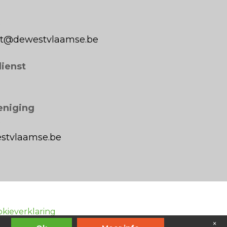
0
aat@dewestvlaamse.be
dienst
eniging
0
stvlaamse.be
okieverklaring
×