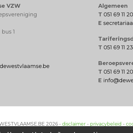
se VZW
Algemeen
oepsvereniging
T
051 69 11 2
E
secretari
 bus 1
Tariferings
T
051 69 11 23
Beroepsver
@dewestvlaamse.be
T
051 69 11 2
E
info@dewe
EWESTVLAAMSE.BE 2026 -
disclaimer
-
privacybeleid
-
co