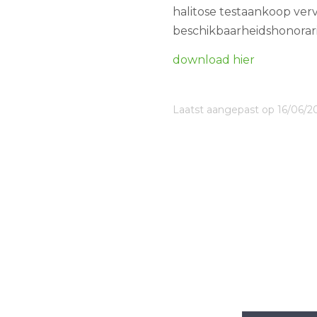
halitose testaankoop ve
beschikbaarheidshonora
download hier
Laatst aangepast op 16/06/2