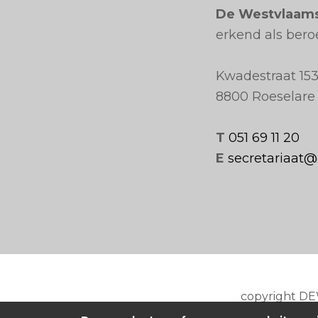
De Westvlaam
erkend als ber
Kwadestraat 153
8800 Roeselare
T
051 69 11 20
E
secretariaat
copyright D