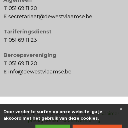
T
051 69 11 20
E
secretariaat@dewestvlaamse.be
Tariferingsdienst
T
051 69 11 23
Beroepsvereniging
T
051 69 11 20
E
info@dewestvlaamse.be
×
Door verder te surfen op onze website, ga je
copyright DEWESTVLAAMSE.BE 2026 -
disclaimer
-
akkoord met het gebruik van deze cookies.
privacybeleid
-
cookieverklaring