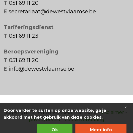
T
051 69 11 20
E
secretariaat@dewestvlaamse.be
Tariferingsdienst
T
051 69 11 23
Beroepsvereniging
T
051 69 11 20
E
info@dewestvlaamse.be
×
Door verder te surfen op onze website, ga je
copyright DEWESTVLAAMSE.BE 2026 -
disclaimer
-
akkoord met het gebruik van deze cookies.
privacybeleid
-
cookieverklaring
Ok
Meer info