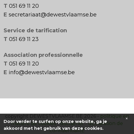
T
051 69 11 20
E
secretariaat@dewestvlaamse.be
Service de tarification
T
051 69 11 23
Association professionnelle
T
051 69 11 20
E
info@dewestvlaamse.be
copyright DEWESTVLAAMSE.BE 2026 -
politique en
×
Door verder te surfen op onze website, ga je
matière de cookies
-
disclaimer
-
dÉclaration de
akkoord met het gebruik van deze cookies.
confidentialitÉ