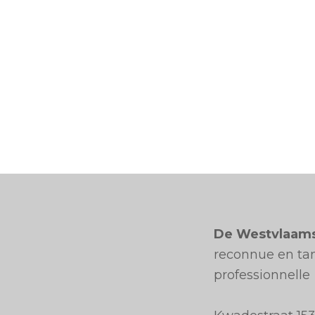
De Westvlaam
reconnue en tan
professionnelle