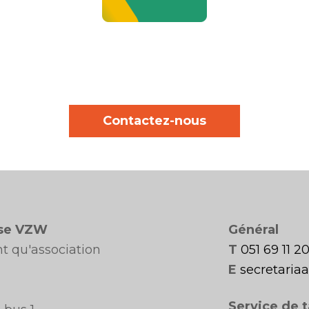
Contactez-nous
se VZW
Général
t qu'association
T
051 69 11 2
E
secretari
Service de t