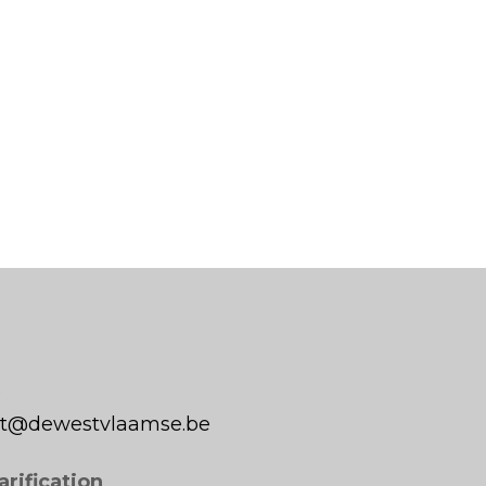
0
aat@dewestvlaamse.be
arification