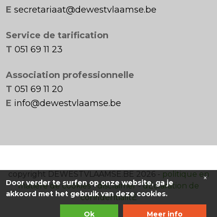
E
secretariaat@dewestvlaamse.be
Service de tarification
T
051 69 11 23
Association professionnelle
T
051 69 11 20
E
info@dewestvlaamse.be
copyright DEWESTVLAAMSE.BE 2026 -
politique en
×
Door verder te surfen op onze website, ga je
matière de cookies
-
disclaimer
-
dÉclaration de
akkoord met het gebruik van deze cookies.
confidentialitÉ
Ok
Meer info