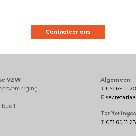
Contacteer ons
se VZW
Algemeen
oepsvereniging
T
051 69 11 2
E
secretari
 bus 1
Tariferings
T
051 69 11 23