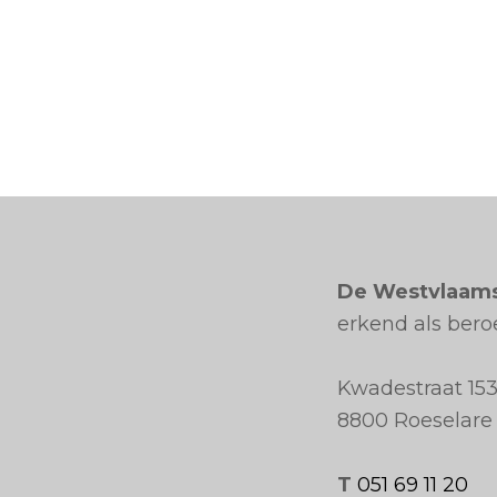
De Westvlaam
erkend als ber
Kwadestraat 153
8800 Roeselare
T
051 69 11 20