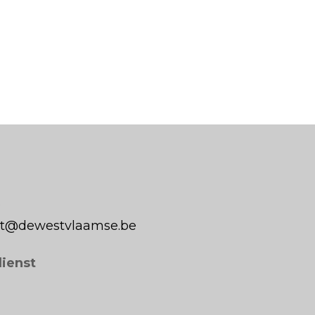
0
aat@dewestvlaamse.be
dienst