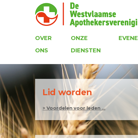
OVER
ONZE
EVEN
ONS
DIENSTEN
Lid worden
> Voordelen voor leden ...